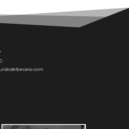
7
0
undodelbecario.com