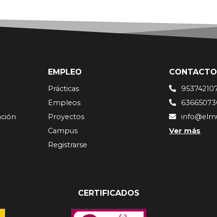
EMPLEO
CONTACTO
Prácticas
95374210
Empleos
63665073
ación
Proyectos
info@elm
Campus
Ver más
Registrarse
CERTIFICADOS