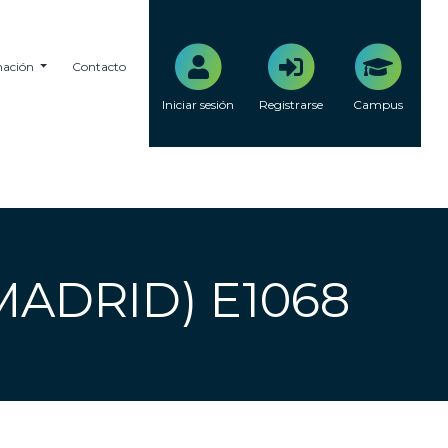
mación
Contacto
Iniciar sesión
Registrarse
Campus
MADRID) E1068