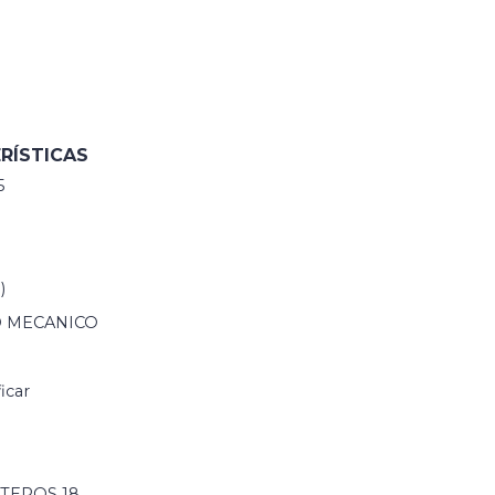
RÍSTICAS
5
)
D MECANICO
icar
TEROS 18