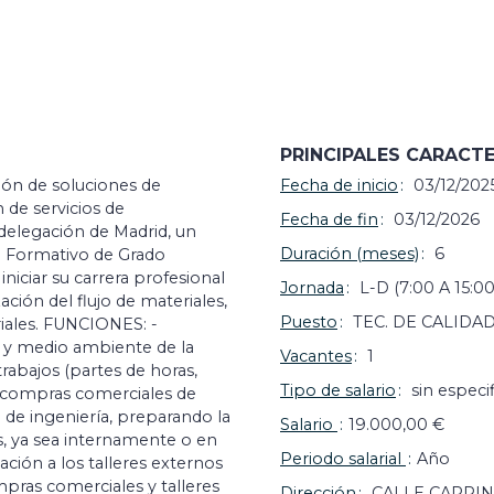
PRINCIPALES CARACTE
ón de soluciones de
Fecha de inicio
03/12/202
 de servicios de
Fecha de fin
03/12/2026
delegación de Madrid, un
Duración (meses)
6
lo Formativo de Grado
niciar su carrera profesional
Jornada
L-D (7:00 A 15:00
ación del flujo de materiales,
Puesto
TEC. DE CALIDA
riales. FUNCIONES: -
d y medio ambiente de la
Vacantes
1
rabajos (partes de horas,
Tipo de salario
sin especif
de compras comerciales de
a de ingeniería, preparando la
Salario
19.000,00 €
s, ya sea internamente o en
Periodo salarial
Año
cación a los talleres externos
mpras comerciales y talleres
Dirección
CALLE CARPIN