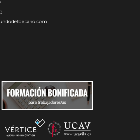
7
0
undodelbecario.com