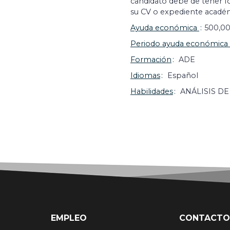
candidato debe de tener f
su CV o expediente acadé
Ayuda económica
500,00
Periodo ayuda económica
Formación
ADE
Idiomas
Español
Habilidades
ANÁLISIS D
EMPLEO
CONTACTO