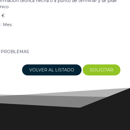
ormación teórica hecha o a punto de terminar y se pide
mico.
 €
Mes
E PROBLEMAS
VOLVER AL LISTADO
SOLICITAR