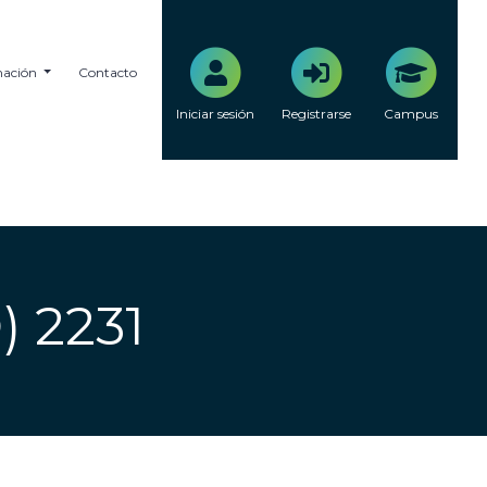
mación
Contacto
Iniciar sesión
Registrarse
Campus
 2231