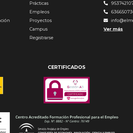
Prácticas
95374210
Empleos
63665073
ación
Proyectos
info@elm
Campus
Ver más
Registrarse
CERTIFICADOS