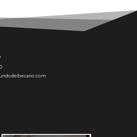
7
0
undodelbecario.com