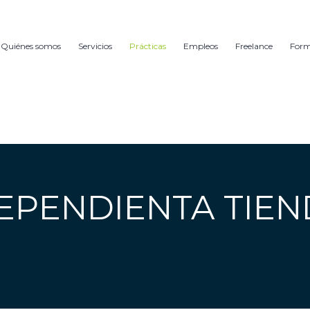
Quiénes somos
Servicios
Prácticas
Empleos
Freelance
For
EPENDIENTA TIEND