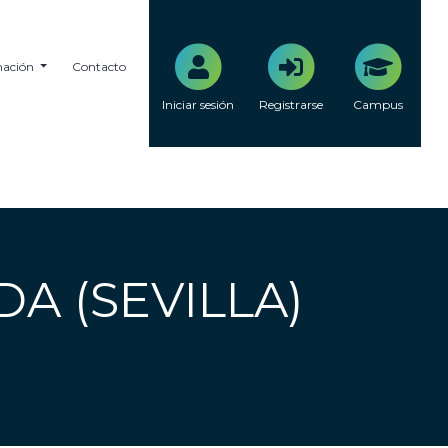
mación
Contacto
Iniciar sesión
Registrarse
Campus
A (SEVILLA)