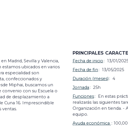
PRINCIPALES CARACTE
 Madrid, Sevilla y Valencia,
Fecha de inicio
13/01/202
n estamos ubicados en varios
Fecha de fin
13/05/2025
ra especialidad son
Duración (meses)
4
sta, confeccionados y
sde Miphai, buscamos un
Jornada
25h
te convenio con su Escuela o
Funciones
En estas prác
idad de desplazamiento a
realizarás las siguientes tar
lle Cuna 16. Imprescindible
Organización en tienda. - 
s ventas.
equipo.
Ayuda económica
100,00