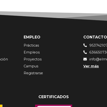
EMPLEO
CONTACTO
Prácticas
95374210
Empleos
63665073
ación
Proyectos
info@elm
Campus
Ver más
Registrarse
CERTIFICADOS