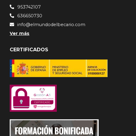
953742107
636650730
info@elmundodelbecario.com
Ver más
CERTIFICADOS