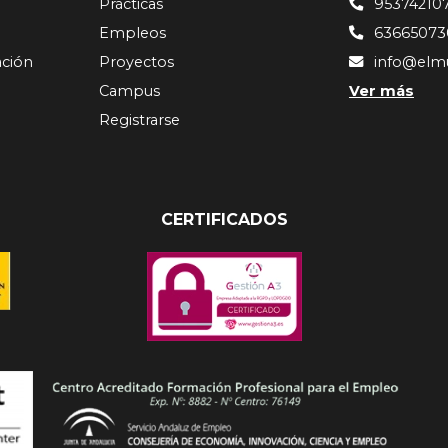
Prácticas
95374210
Empleos
63665073
ación
Proyectos
info@elm
Campus
Ver más
Registrarse
CERTIFICADOS