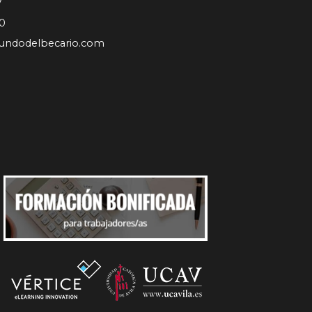
7
0
undodelbecario.com