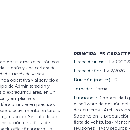
PRINCIPALES CARACTE
o en sistemas electrónicos
Fecha de inicio
15/06/202
da España y una cartera de
Fecha de fin
15/12/2026
dad a través de varias
Duración (meses)
6
ia operativa y al servicio al
uipo de Administración y
Jornada
Parcial
 o extracurriculares, en un
Funciones
Contabilidad g
car y ampliar sus
el software de gestión del
l/la alumno/a en prácticas
de extractos. • Archivo y o
ipando activamente en tareas
Soporte en la preparación
 organización. Se trata de un
flota de vehículos • Manteni
istración de la flota de
revisiones, ITVs y seguros
ack-office financiero. La