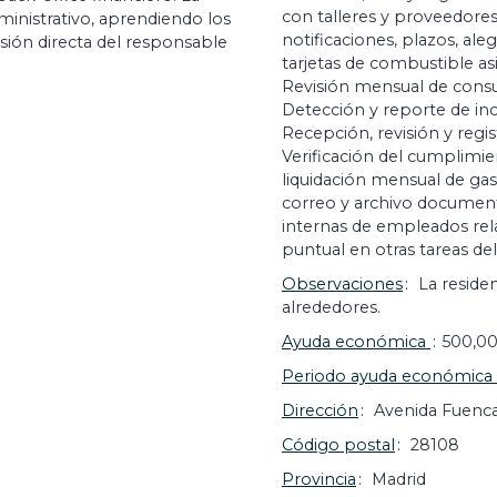
con talleres y proveedores
ministrativo, aprendiendo los
notificaciones, plazos, ale
isión directa del responsable
tarjetas de combustible asi
Revisión mensual de consum
Detección y reporte de in
Recepción, revisión y regi
Verificación del cumplimien
liquidación mensual de gast
correo y archivo documenta
internas de empleados rela
puntual en otras tareas d
Observaciones
La reside
alrededores.
Ayuda económica
500,00
Periodo ayuda económica
Dirección
Avenida Fuencar
Código postal
28108
Provincia
Madrid