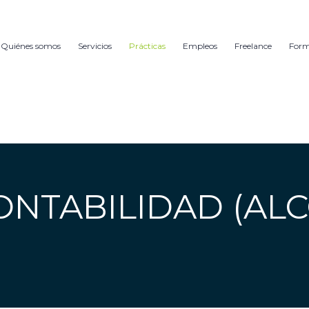
Quiénes somos
Servicios
Prácticas
Empleos
Freelance
For
ONTABILIDAD (AL