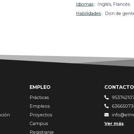
Idiomas
Inglés, Francés
Habilidades
Don de gent
EMPLEO
CONTACTO
Prácticas
95374210
Empleos
63665073
ación
Proyectos
info@elm
Campus
Ver más
Registrarse