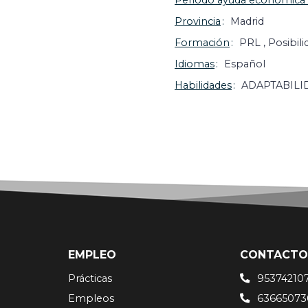
Periodo ayuda económica
Provincia
Madrid
Formación
PRL , Posibili
Idiomas
Español
Habilidades
ADAPTABILI
EMPLEO
CONTACTO
Prácticas
95374210
Empleos
63665073