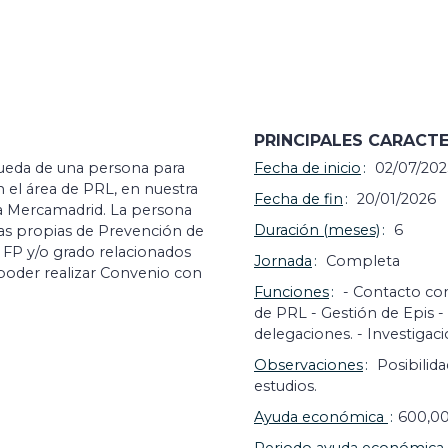
PRINCIPALES CARACTE
queda de una persona para
Fecha de inicio
02/07/202
 el área de PRL, en nuestra
Fecha de fin
20/01/2026
 a Mercamadrid. La persona
Duración (meses)
6
reas propias de Prevención de
e FP y/o grado relacionados
Jornada
Completa
poder realizar Convenio con
Funciones
- Contacto co
de PRL - Gestión de Epis -
delegaciones. - Investigac
Observaciones
Posibilid
estudios.
Ayuda económica
600,0