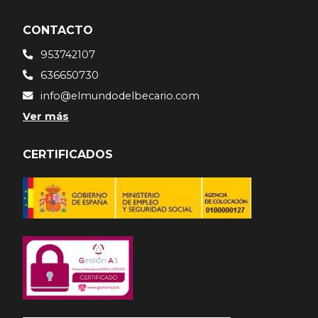
CONTACTO
953742107
636650730
info@elmundodelbecario.com
Ver más
CERTIFICADOS