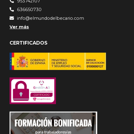
953742107
636650730
info@elmundodelbecario.com
Ver más
CERTIFICADOS