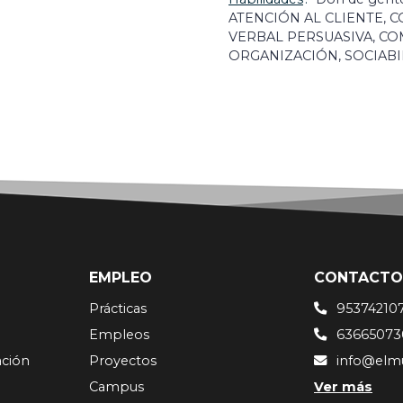
ATENCIÓN AL CLIENTE, 
VERBAL PERSUASIVA, CO
ORGANIZACIÓN, SOCIABI
EMPLEO
CONTACTO
Prácticas
95374210
Empleos
63665073
ación
Proyectos
info@elm
Campus
Ver más