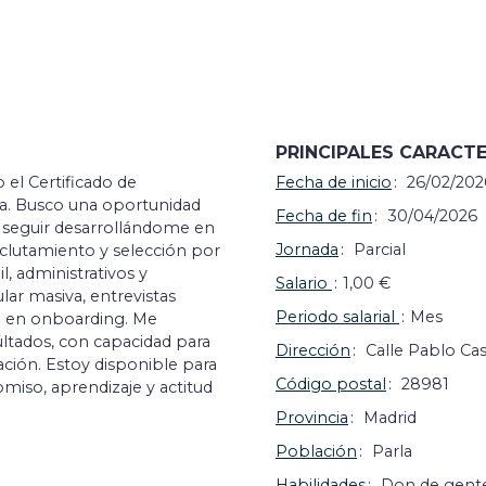
PRINCIPALES CARACTE
el Certificado de
Fecha de inicio
26/02/202
a. Busco una oportunidad
Fecha de fin
30/04/2026
 seguir desarrollándome en
Jornada
Parcial
eclutamiento y selección por
l, administrativos y
Salario
1,00 €
ular masiva, entrevistas
Periodo salarial
Mes
o en onboarding. Me
sultados, con capacidad para
Dirección
Calle Pablo Cas
ción. Estoy disponible para
Código postal
28981
omiso, aprendizaje y actitud
Provincia
Madrid
Población
Parla
Habilidades
Don de gent