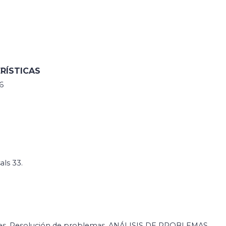
RÍSTICAS
6
als 33.
es, Resolución de problemas, ANÁLISIS DE PROBLEMAS,